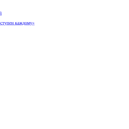
й
оступен каждому»