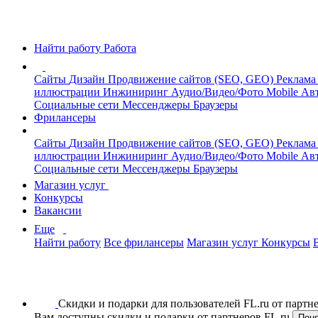
Найти работу
Работа
Сайты
Дизайн
Продвижение сайтов (SEO, GEO)
Реклама
иллюстрации
Инжиниринг
Аудио/Видео/Фото
Mobile
Авт
Социальные сети
Мессенджеры
Браузеры
Фрилансеры
Сайты
Дизайн
Продвижение сайтов (SEO, GEO)
Реклама
иллюстрации
Инжиниринг
Аудио/Видео/Фото
Mobile
Авт
Социальные сети
Мессенджеры
Браузеры
Магазин услуг
Конкурсы
Вакансии
Еще
Найти работу
Все фрилансеры
Магазин услуг
Конкурсы
Скидки и подарки для пользователей FL.ru от парт
Вам доступны скидки и подарки от партнеров FL.ru
Пон