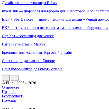
Дизайн главной страницы R:Lab
InvestHub — цифровая платформа для инвесторов и основателе
EKF × SberDevices — промо-лендинг для акции «Умный дом д
EKF — запуск нового интернет-магазина электрооборудования
Сэр Кот - гостиница для кошек
Интернет-магазин Marves
Брендинг для компании Торговый дизайн
Сайт по продаже авто в Европе
Сайт коворкингов для бьюти-сферы
© FL.ru, 2005 – 2026
О проекте
Правила
Безопасность
Помощь