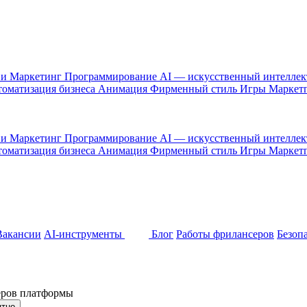
 и Маркетинг
Программирование
AI — искусственный интелле
оматизация бизнеса
Анимация
Фирменный стиль
Игры
Маркет
 и Маркетинг
Программирование
AI — искусственный интелле
оматизация бизнеса
Анимация
Фирменный стиль
Игры
Маркет
Вакансии
AI-инструменты
Блог
Работы фрилансеров
Безоп
неров платформы
ятно