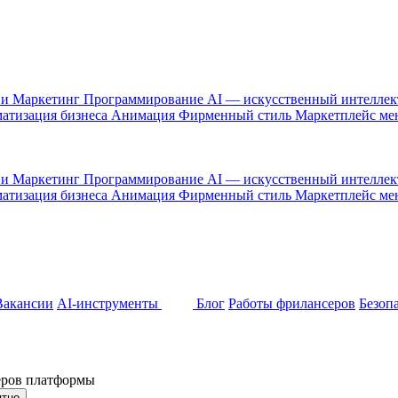
 и Маркетинг
Программирование
AI — искусственный интелле
атизация бизнеса
Анимация
Фирменный стиль
Маркетплейс м
 и Маркетинг
Программирование
AI — искусственный интелле
атизация бизнеса
Анимация
Фирменный стиль
Маркетплейс м
Вакансии
AI-инструменты
Блог
Работы фрилансеров
Безоп
неров платформы
ятно