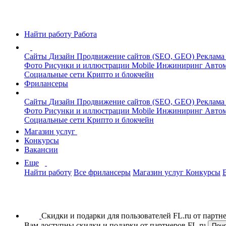
Найти работу
Работа
Сайты
Дизайн
Продвижение сайтов (SEO, GEO)
Реклама
Фото
Рисунки и иллюстрации
Mobile
Инжиниринг
Автом
Социальные сети
Крипто и блокчейн
Фрилансеры
Сайты
Дизайн
Продвижение сайтов (SEO, GEO)
Реклама
Фото
Рисунки и иллюстрации
Mobile
Инжиниринг
Автом
Социальные сети
Крипто и блокчейн
Магазин услуг
Конкурсы
Вакансии
Еще
Найти работу
Все фрилансеры
Магазин услуг
Конкурсы
Скидки и подарки для пользователей FL.ru от парт
Вам доступны скидки и подарки от партнеров FL.ru
Пон