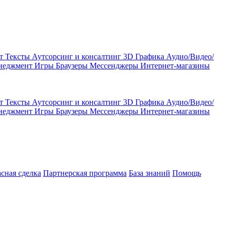
кт
Тексты
Аутсорсинг и консалтинг
3D Графика
Аудио/Видео/
енеджмент
Игры
Браузеры
Мессенджеры
Интернет-магазины
кт
Тексты
Аутсорсинг и консалтинг
3D Графика
Аудио/Видео/
енеджмент
Игры
Браузеры
Мессенджеры
Интернет-магазины
асная сделка
Партнерская программа
База знаний
Помощь