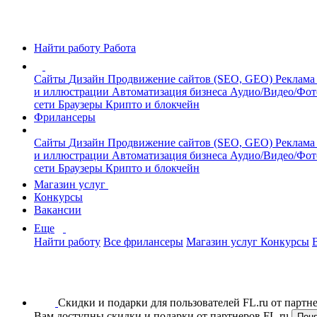
Найти работу
Работа
Сайты
Дизайн
Продвижение сайтов (SEO, GEO)
Реклама
и иллюстрации
Автоматизация бизнеса
Аудио/Видео/Фо
сети
Браузеры
Крипто и блокчейн
Фрилансеры
Сайты
Дизайн
Продвижение сайтов (SEO, GEO)
Реклама
и иллюстрации
Автоматизация бизнеса
Аудио/Видео/Фо
сети
Браузеры
Крипто и блокчейн
Магазин услуг
Конкурсы
Вакансии
Еще
Найти работу
Все фрилансеры
Магазин услуг
Конкурсы
Скидки и подарки для пользователей FL.ru от парт
Вам доступны скидки и подарки от партнеров FL.ru
Пон