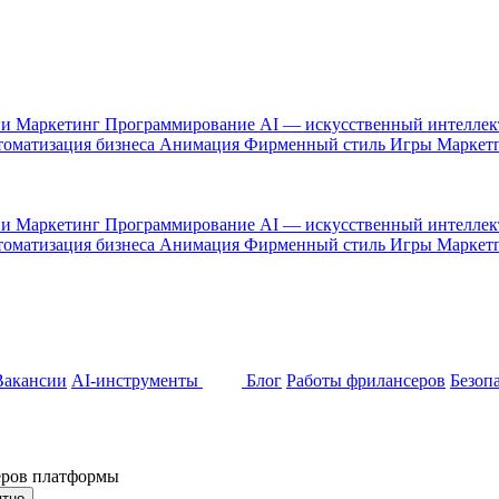
 и Маркетинг
Программирование
AI — искусственный интелле
оматизация бизнеса
Анимация
Фирменный стиль
Игры
Маркет
 и Маркетинг
Программирование
AI — искусственный интелле
оматизация бизнеса
Анимация
Фирменный стиль
Игры
Маркет
Вакансии
AI-инструменты
Блог
Работы фрилансеров
Безоп
неров платформы
ятно