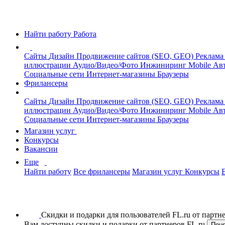
Найти работу
Работа
Сайты
Дизайн
Продвижение сайтов (SEO, GEO)
Реклама
иллюстрации
Аудио/Видео/Фото
Инжиниринг
Mobile
Авт
Социальные сети
Интернет-магазины
Браузеры
Фрилансеры
Сайты
Дизайн
Продвижение сайтов (SEO, GEO)
Реклама
иллюстрации
Аудио/Видео/Фото
Инжиниринг
Mobile
Авт
Социальные сети
Интернет-магазины
Браузеры
Магазин услуг
Конкурсы
Вакансии
Еще
Найти работу
Все фрилансеры
Магазин услуг
Конкурсы
Скидки и подарки для пользователей FL.ru от парт
Вам доступны скидки и подарки от партнеров FL.ru
Пон