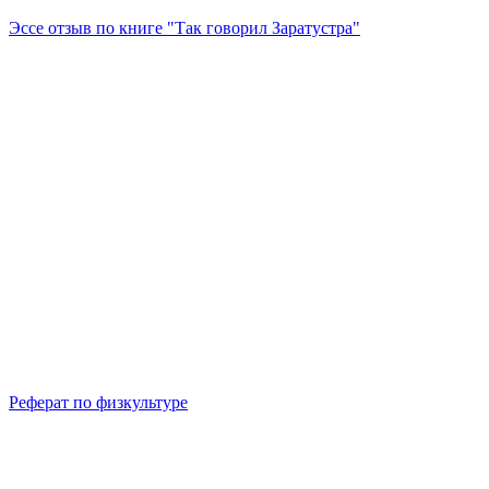
Эссе отзыв по книге "Так говорил Заратустра"
Реферат по физкультуре