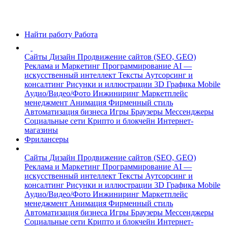
Найти работу
Работа
Сайты
Дизайн
Продвижение сайтов (SEO, GEO)
Реклама и Маркетинг
Программирование
AI —
искусственный интеллект
Тексты
Аутсорсинг и
консалтинг
Рисунки и иллюстрации
3D Графика
Mobile
Аудио/Видео/Фото
Инжиниринг
Маркетплейс
менеджмент
Анимация
Фирменный стиль
Автоматизация бизнеса
Игры
Браузеры
Мессенджеры
Социальные сети
Крипто и блокчейн
Интернет-
магазины
Фрилансеры
Сайты
Дизайн
Продвижение сайтов (SEO, GEO)
Реклама и Маркетинг
Программирование
AI —
искусственный интеллект
Тексты
Аутсорсинг и
консалтинг
Рисунки и иллюстрации
3D Графика
Mobile
Аудио/Видео/Фото
Инжиниринг
Маркетплейс
менеджмент
Анимация
Фирменный стиль
Автоматизация бизнеса
Игры
Браузеры
Мессенджеры
Социальные сети
Крипто и блокчейн
Интернет-