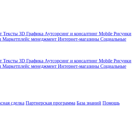
кт
Тексты
3D Графика
Аутсорсинг и консалтинг
Mobile
Рисунки
ы
Маркетплейс менеджмент
Интернет-магазины
Социальные
кт
Тексты
3D Графика
Аутсорсинг и консалтинг
Mobile
Рисунки
ы
Маркетплейс менеджмент
Интернет-магазины
Социальные
асная сделка
Партнерская программа
База знаний
Помощь