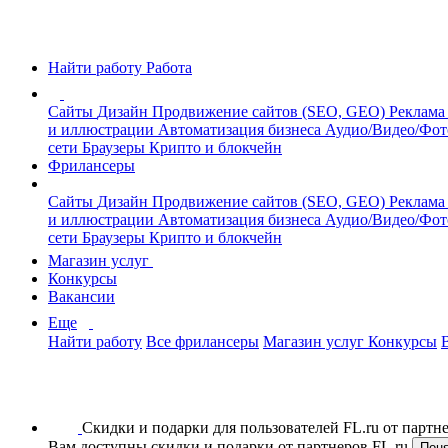
Найти работу
Работа
Сайты
Дизайн
Продвижение сайтов (SEO, GEO)
Реклама
и иллюстрации
Автоматизация бизнеса
Аудио/Видео/Фо
сети
Браузеры
Крипто и блокчейн
Фрилансеры
Сайты
Дизайн
Продвижение сайтов (SEO, GEO)
Реклама
и иллюстрации
Автоматизация бизнеса
Аудио/Видео/Фо
сети
Браузеры
Крипто и блокчейн
Магазин услуг
Конкурсы
Вакансии
Еще
Найти работу
Все фрилансеры
Магазин услуг
Конкурсы
Скидки и подарки для пользователей FL.ru от парт
Вам доступны скидки и подарки от партнеров FL.ru
Пон