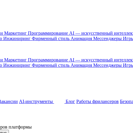
 и Маркетинг
Программирование
AI — искусственный интелле
то
Инжиниринг
Фирменный стиль
Анимация
Мессенджеры
Игр
 и Маркетинг
Программирование
AI — искусственный интелле
то
Инжиниринг
Фирменный стиль
Анимация
Мессенджеры
Игр
Вакансии
AI-инструменты
Блог
Работы фрилансеров
Безоп
неров платформы
ятно