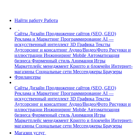
Найти работу
Работа
Сайты
Дизайн
Продвижение сайтов (SEO, GEO)
Реклама и Маркетинг
Программирование
AI —
искусственный интеллект
3D Графика
Тексты
Аутсорсинг и консалтинг
Аудио/Видео/Фото
Рисунки и
иллюстрации
Инжиниринг
Mobile
Автоматизация
бизнеса
Фирменный стиль
Анимация
Игры
Маркетплейс менеджмент
Крипто и блокчейн
Интернет-
магазины
Социальные сети
Мессенджеры
Браузеры
Фрилансеры
Сайты
Дизайн
Продвижение сайтов (SEO, GEO)
Реклама и Маркетинг
Программирование
AI —
искусственный интеллект
3D Графика
Тексты
Аутсорсинг и консалтинг
Аудио/Видео/Фото
Рисунки и
иллюстрации
Инжиниринг
Mobile
Автоматизация
бизнеса
Фирменный стиль
Анимация
Игры
Маркетплейс менеджмент
Крипто и блокчейн
Интернет-
магазины
Социальные сети
Мессенджеры
Браузеры
Магазин услуг