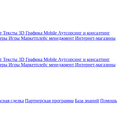
кт
Тексты
3D Графика
Mobile
Аутсорсинг и консалтинг
жеры
Игры
Маркетплейс менеджмент
Интернет-магазины
кт
Тексты
3D Графика
Mobile
Аутсорсинг и консалтинг
жеры
Игры
Маркетплейс менеджмент
Интернет-магазины
асная сделка
Партнерская программа
База знаний
Помощь