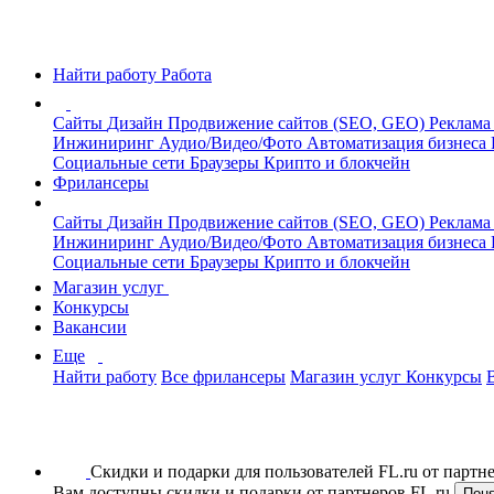
Найти работу
Работа
Сайты
Дизайн
Продвижение сайтов (SEO, GEO)
Реклама
Инжиниринг
Аудио/Видео/Фото
Автоматизация бизнеса
Социальные сети
Браузеры
Крипто и блокчейн
Фрилансеры
Сайты
Дизайн
Продвижение сайтов (SEO, GEO)
Реклама
Инжиниринг
Аудио/Видео/Фото
Автоматизация бизнеса
Социальные сети
Браузеры
Крипто и блокчейн
Магазин услуг
Конкурсы
Вакансии
Еще
Найти работу
Все фрилансеры
Магазин услуг
Конкурсы
Скидки и подарки для пользователей FL.ru от парт
Вам доступны скидки и подарки от партнеров FL.ru
Пон