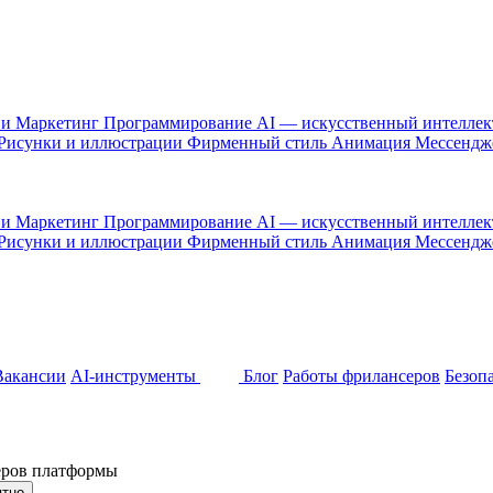
 и Маркетинг
Программирование
AI — искусственный интелле
Рисунки и иллюстрации
Фирменный стиль
Анимация
Мессенд
 и Маркетинг
Программирование
AI — искусственный интелле
Рисунки и иллюстрации
Фирменный стиль
Анимация
Мессенд
Вакансии
AI-инструменты
Блог
Работы фрилансеров
Безоп
неров платформы
ятно