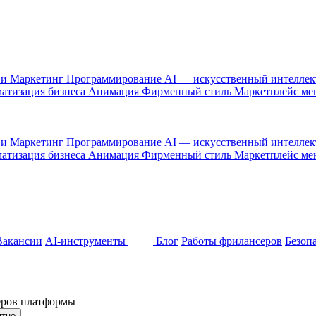
 и Маркетинг
Программирование
AI — искусственный интелле
атизация бизнеса
Анимация
Фирменный стиль
Маркетплейс м
 и Маркетинг
Программирование
AI — искусственный интелле
атизация бизнеса
Анимация
Фирменный стиль
Маркетплейс м
Вакансии
AI-инструменты
Блог
Работы фрилансеров
Безоп
неров платформы
ятно