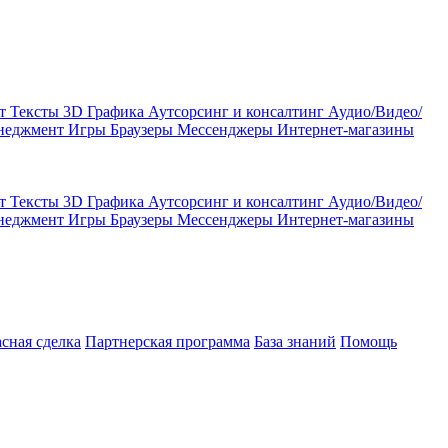
кт
Тексты
3D Графика
Аутсорсинг и консалтинг
Аудио/Видео/
енеджмент
Игры
Браузеры
Мессенджеры
Интернет-магазины
кт
Тексты
3D Графика
Аутсорсинг и консалтинг
Аудио/Видео/
енеджмент
Игры
Браузеры
Мессенджеры
Интернет-магазины
асная сделка
Партнерская программа
База знаний
Помощь