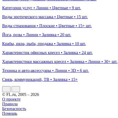
Категории услуг • Линии • Цветные • 9 шт.
Виды эротического массажа • Цветные • 15 шт.
Виды страхования • Плоские • Цветные • 15+ шт.
Йога, позы • Линии • Заливка • 20 шт.
Крабы, икра, рыба, продажа • Заливка • 10 шт.
Характеристик офисных кресел • Заливка • 24 шт.
Характеристики массажных кресел • Заливка • Линии • 30+ шт.
Техника и авто-аксессуары • Линии • 3D • 6 шт.
Связь, коммуникаций, ТВ • Заливка • 15+
© FL.ru, 2005 – 2026
О проекте
Правила
Безопасность
Помощь