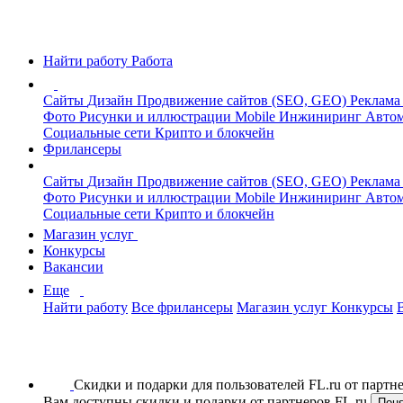
Найти работу
Работа
Сайты
Дизайн
Продвижение сайтов (SEO, GEO)
Реклама
Фото
Рисунки и иллюстрации
Mobile
Инжиниринг
Автом
Социальные сети
Крипто и блокчейн
Фрилансеры
Сайты
Дизайн
Продвижение сайтов (SEO, GEO)
Реклама
Фото
Рисунки и иллюстрации
Mobile
Инжиниринг
Автом
Социальные сети
Крипто и блокчейн
Магазин услуг
Конкурсы
Вакансии
Еще
Найти работу
Все фрилансеры
Магазин услуг
Конкурсы
Скидки и подарки для пользователей FL.ru от парт
Вам доступны скидки и подарки от партнеров FL.ru
Пон