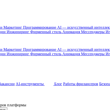
 и Маркетинг
Программирование
AI — искусственный интелле
ации
Инжиниринг
Фирменный стиль
Анимация
Мессенджеры
И
 и Маркетинг
Программирование
AI — искусственный интелле
ации
Инжиниринг
Фирменный стиль
Анимация
Мессенджеры
И
Вакансии
AI-инструменты
Блог
Работы фрилансеров
Безоп
неров платформы
ятно