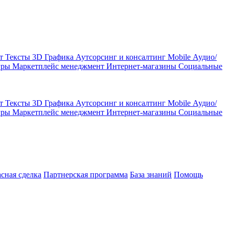
кт
Тексты
3D Графика
Аутсорсинг и консалтинг
Mobile
Аудио/
гры
Маркетплейс менеджмент
Интернет-магазины
Социальные
кт
Тексты
3D Графика
Аутсорсинг и консалтинг
Mobile
Аудио/
гры
Маркетплейс менеджмент
Интернет-магазины
Социальные
асная сделка
Партнерская программа
База знаний
Помощь