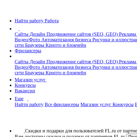
Найти работу
Работа
Сайты
Дизайн
Продвижение сайтов (SEO, GEO)
Реклама
Видео/Фото
Автоматизация бизнеса
Рисунки и иллюстр
сети
Браузеры
Крипто и блокчейн
Фрилансеры
Сайты
Дизайн
Продвижение сайтов (SEO, GEO)
Реклама
Видео/Фото
Автоматизация бизнеса
Рисунки и иллюстр
сети
Браузеры
Крипто и блокчейн
Магазин услуг
Конкурсы
Вакансии
Еще
Найти работу
Все фрилансеры
Магазин услуг
Конкурсы
Скидки и подарки для пользователей FL.ru от парт
Вам доступны скидки и подарки от партнеров FL.ru
Пон