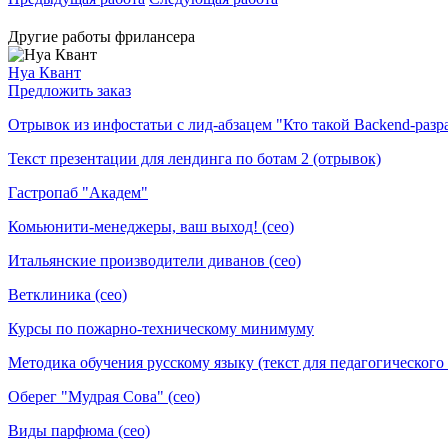
Другие работы фрилансера
Нуа Квант
Предложить заказ
Отрывок из инфостатьи с лид-абзацем "Кто такой Backend-разр
Текст презентации для лендинга по ботам 2 (отрывок)
Гастропаб "Академ"
Комьюнити-менеджеры, ваш выход! (сео)
Итальянские производители диванов (сео)
Ветклиника (сео)
Курсы по пожарно-техническому минимуму
Методика обучения русскому языку (текст для педагогического
Оберег "Мудрая Сова" (сео)
Виды парфюма (сео)