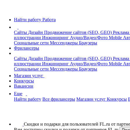
Найти работу
Работа
Сайты
Дизайн
Продвижение сайтов (SEO, GEO)
Реклама
иллюстрации
Инжиниринг
Аудио/Видео/Фото
Mobile
Авт
Социальные сети
Мессенджеры
Браузеры
Фрилансеры
Сайты
Дизайн
Продвижение сайтов (SEO, GEO)
Реклама
иллюстрации
Инжиниринг
Аудио/Видео/Фото
Mobile
Авт
Социальные сети
Мессенджеры
Браузеры
Магазин услуг
Конкурсы
Вакансии
Еще
Найти работу
Все фрилансеры
Магазин услуг
Конкурсы
Скидки и подарки для пользователей FL.ru от парт
Вам доступны скидки и подарки от партнеров FL.ru
Пон