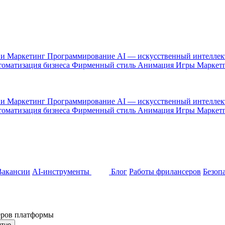
 и Маркетинг
Программирование
AI — искусственный интелле
оматизация бизнеса
Фирменный стиль
Анимация
Игры
Маркет
 и Маркетинг
Программирование
AI — искусственный интелле
оматизация бизнеса
Фирменный стиль
Анимация
Игры
Маркет
Вакансии
AI-инструменты
Блог
Работы фрилансеров
Безоп
неров платформы
ятно