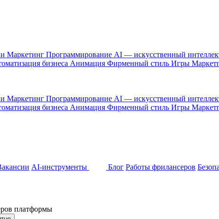
 и Маркетинг
Программирование
AI — искусственный интелле
оматизация бизнеса
Анимация
Фирменный стиль
Игры
Маркет
 и Маркетинг
Программирование
AI — искусственный интелле
оматизация бизнеса
Анимация
Фирменный стиль
Игры
Маркет
Вакансии
AI-инструменты
Блог
Работы фрилансеров
Безоп
неров платформы
ятно