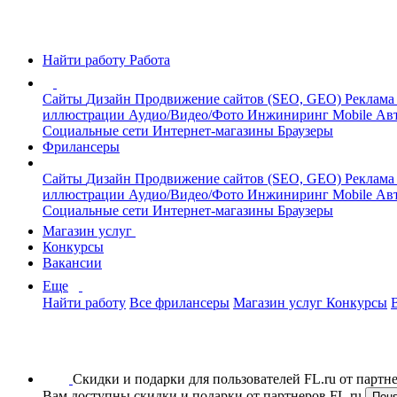
Найти работу
Работа
Сайты
Дизайн
Продвижение сайтов (SEO, GEO)
Реклама
иллюстрации
Аудио/Видео/Фото
Инжиниринг
Mobile
Авт
Социальные сети
Интернет-магазины
Браузеры
Фрилансеры
Сайты
Дизайн
Продвижение сайтов (SEO, GEO)
Реклама
иллюстрации
Аудио/Видео/Фото
Инжиниринг
Mobile
Авт
Социальные сети
Интернет-магазины
Браузеры
Магазин услуг
Конкурсы
Вакансии
Еще
Найти работу
Все фрилансеры
Магазин услуг
Конкурсы
Скидки и подарки для пользователей FL.ru от парт
Вам доступны скидки и подарки от партнеров FL.ru
Пон