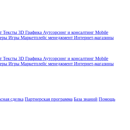
кт
Тексты
3D Графика
Аутсорсинг и консалтинг
Mobile
жеры
Игры
Маркетплейс менеджмент
Интернет-магазины
кт
Тексты
3D Графика
Аутсорсинг и консалтинг
Mobile
жеры
Игры
Маркетплейс менеджмент
Интернет-магазины
асная сделка
Партнерская программа
База знаний
Помощь