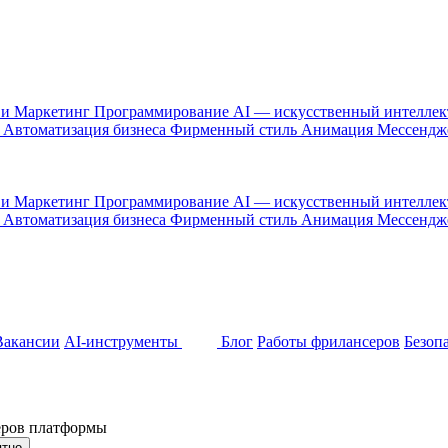
 и Маркетинг
Программирование
AI — искусственный интелле
и
Автоматизация бизнеса
Фирменный стиль
Анимация
Мессенд
 и Маркетинг
Программирование
AI — искусственный интелле
и
Автоматизация бизнеса
Фирменный стиль
Анимация
Мессенд
Вакансии
AI-инструменты
Блог
Работы фрилансеров
Безоп
неров платформы
ятно