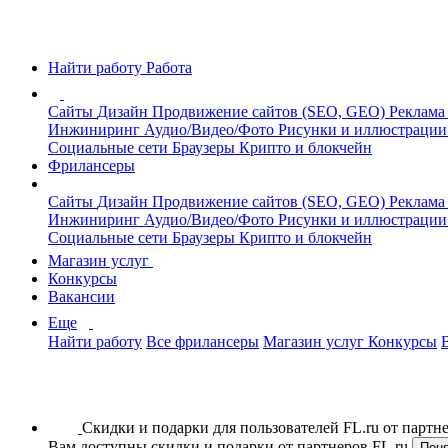
Найти работу
Работа
Сайты
Дизайн
Продвижение сайтов (SEO, GEO)
Реклама
Инжиниринг
Аудио/Видео/Фото
Рисунки и иллюстраци
Социальные сети
Браузеры
Крипто и блокчейн
Фрилансеры
Сайты
Дизайн
Продвижение сайтов (SEO, GEO)
Реклама
Инжиниринг
Аудио/Видео/Фото
Рисунки и иллюстраци
Социальные сети
Браузеры
Крипто и блокчейн
Магазин услуг
Конкурсы
Вакансии
Еще
Найти работу
Все фрилансеры
Магазин услуг
Конкурсы
Скидки и подарки для пользователей FL.ru от парт
Вам доступны скидки и подарки от партнеров FL.ru
Пон