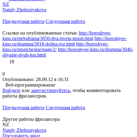
NZ
Nataly Zheleznyakova
Предыдущая работа
Следующая работа
Ссылки на опубликованные статьи:
http://horoshyee-
kino.ru/melodrama/3050-dva-tsveta-strasti.html
http://horoshyee-
kino.ru/dramma/3018-dolina-roz.html
http://horoshyee-
kino.ru/istoricheskie/page/2/
http://horoshyee-kino.ru/dramma/3046-
sliyanie-dvuh-lun.html
18
0
Опубликовано: 28.09.12 в 16:31
Веб-программирование
Войдите
или
зарегистрируйтесь
, чтобы комментировать
работы фрилансеров.
Предыдущая работа
Следующая работа
Другие работы фрилансера
NZ
Nataly Zheleznyakova
Предложить заказ