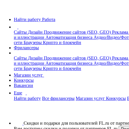
Найти работу
Работа
Сайты
Дизайн
Продвижение сайтов (SEO, GEO)
Реклама
и иллюстрации
Автоматизация бизнеса
Аудио/Видео/Фо
сети
Браузеры
Крипто и блокчейн
Фрилансеры
Сайты
Дизайн
Продвижение сайтов (SEO, GEO)
Реклама
и иллюстрации
Автоматизация бизнеса
Аудио/Видео/Фо
сети
Браузеры
Крипто и блокчейн
Магазин услуг
Конкурсы
Вакансии
Еще
Найти работу
Все фрилансеры
Магазин услуг
Конкурсы
Скидки и подарки для пользователей FL.ru от парт
Вам доступны скидки и подарки от партнеров FL.ru
Пон