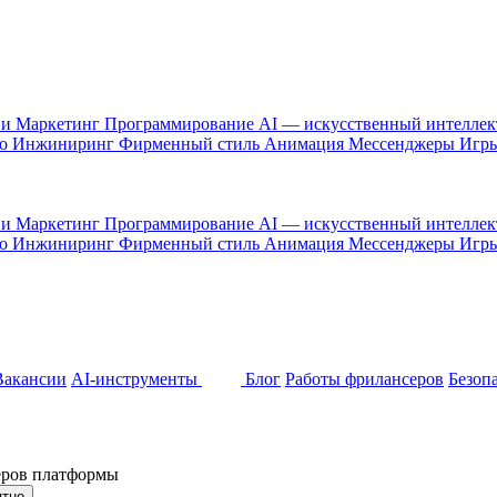
 и Маркетинг
Программирование
AI — искусственный интелле
то
Инжиниринг
Фирменный стиль
Анимация
Мессенджеры
Игр
 и Маркетинг
Программирование
AI — искусственный интелле
то
Инжиниринг
Фирменный стиль
Анимация
Мессенджеры
Игр
Вакансии
AI-инструменты
Блог
Работы фрилансеров
Безоп
неров платформы
ятно