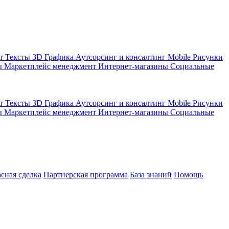
кт
Тексты
3D Графика
Аутсорсинг и консалтинг
Mobile
Рисунки
ы
Маркетплейс менеджмент
Интернет-магазины
Социальные
кт
Тексты
3D Графика
Аутсорсинг и консалтинг
Mobile
Рисунки
ы
Маркетплейс менеджмент
Интернет-магазины
Социальные
асная сделка
Партнерская программа
База знаний
Помощь