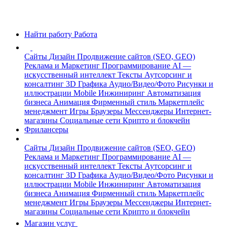
Найти работу
Работа
Сайты
Дизайн
Продвижение сайтов (SEO, GEO)
Реклама и Маркетинг
Программирование
AI —
искусственный интеллект
Тексты
Аутсорсинг и
консалтинг
3D Графика
Аудио/Видео/Фото
Рисунки и
иллюстрации
Mobile
Инжиниринг
Автоматизация
бизнеса
Анимация
Фирменный стиль
Маркетплейс
менеджмент
Игры
Браузеры
Мессенджеры
Интернет-
магазины
Социальные сети
Крипто и блокчейн
Фрилансеры
Сайты
Дизайн
Продвижение сайтов (SEO, GEO)
Реклама и Маркетинг
Программирование
AI —
искусственный интеллект
Тексты
Аутсорсинг и
консалтинг
3D Графика
Аудио/Видео/Фото
Рисунки и
иллюстрации
Mobile
Инжиниринг
Автоматизация
бизнеса
Анимация
Фирменный стиль
Маркетплейс
менеджмент
Игры
Браузеры
Мессенджеры
Интернет-
магазины
Социальные сети
Крипто и блокчейн
Магазин услуг