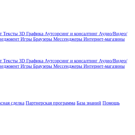
кт
Тексты
3D Графика
Аутсорсинг и консалтинг
Аудио/Видео/
енеджмент
Игры
Браузеры
Мессенджеры
Интернет-магазины
кт
Тексты
3D Графика
Аутсорсинг и консалтинг
Аудио/Видео/
енеджмент
Игры
Браузеры
Мессенджеры
Интернет-магазины
асная сделка
Партнерская программа
База знаний
Помощь