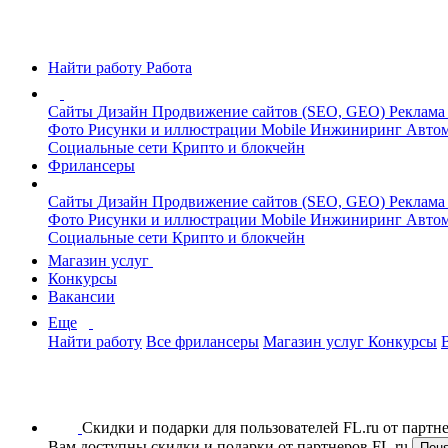
Найти работу
Работа
Сайты
Дизайн
Продвижение сайтов (SEO, GEO)
Реклама
Фото
Рисунки и иллюстрации
Mobile
Инжиниринг
Автом
Социальные сети
Крипто и блокчейн
Фрилансеры
Сайты
Дизайн
Продвижение сайтов (SEO, GEO)
Реклама
Фото
Рисунки и иллюстрации
Mobile
Инжиниринг
Автом
Социальные сети
Крипто и блокчейн
Магазин услуг
Конкурсы
Вакансии
Еще
Найти работу
Все фрилансеры
Магазин услуг
Конкурсы
Скидки и подарки для пользователей FL.ru от парт
Вам доступны скидки и подарки от партнеров FL.ru
Пон