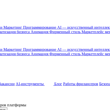
 и Маркетинг
Программирование
AI — искусственный интелле
атизация бизнеса
Анимация
Фирменный стиль
Маркетплейс м
 и Маркетинг
Программирование
AI — искусственный интелле
атизация бизнеса
Анимация
Фирменный стиль
Маркетплейс м
Вакансии
AI-инструменты
Блог
Работы фрилансеров
Безоп
неров платформы
ятно