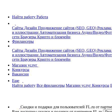
Найти работу
Работа
Сайты
Дизайн
Продвижение сайтов (SEO, GEO)
Реклама
и иллюстрации
Автоматизация бизнеса
Аудио/Видео/Фо
сети
Браузеры
Крипто и блокчейн
Фрилансеры
Сайты
Дизайн
Продвижение сайтов (SEO, GEO)
Реклама
и иллюстрации
Автоматизация бизнеса
Аудио/Видео/Фо
сети
Браузеры
Крипто и блокчейн
Магазин услуг
Конкурсы
Вакансии
Еще
Найти работу
Все фрилансеры
Магазин услуг
Конкурсы
Скидки и подарки для пользователей FL.ru от парт
Вам доступны скидки и подарки от партнеров FL.ru
Пон