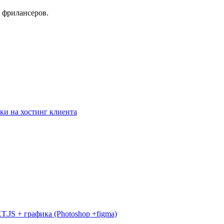
 фрилансеров.
ки на хостинг клиента
JS + графика (Photoshop +figma)