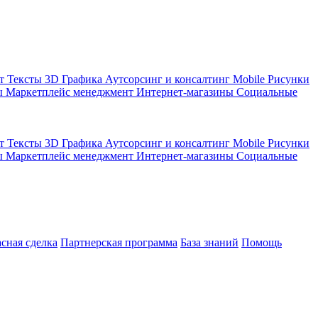
кт
Тексты
3D Графика
Аутсорсинг и консалтинг
Mobile
Рисунки
ы
Маркетплейс менеджмент
Интернет-магазины
Социальные
кт
Тексты
3D Графика
Аутсорсинг и консалтинг
Mobile
Рисунки
ы
Маркетплейс менеджмент
Интернет-магазины
Социальные
асная сделка
Партнерская программа
База знаний
Помощь