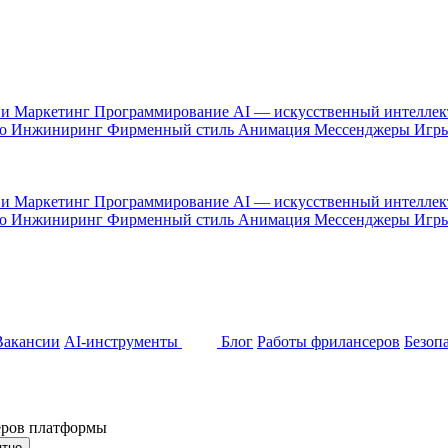
 и Маркетинг
Программирование
AI — искусственный интелле
то
Инжиниринг
Фирменный стиль
Анимация
Мессенджеры
Игр
 и Маркетинг
Программирование
AI — искусственный интелле
то
Инжиниринг
Фирменный стиль
Анимация
Мессенджеры
Игр
Вакансии
AI-инструменты
Блог
Работы фрилансеров
Безоп
неров платформы
ятно