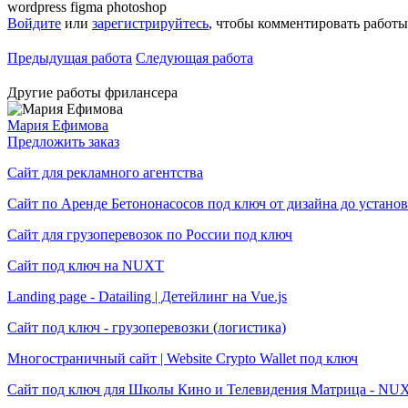
wordpress
figma
photoshop
Войдите
или
зарегистрируйтесь
, чтобы комментировать работы
Предыдущая работа
Следующая работа
Другие работы фрилансера
Мария Ефимова
Предложить заказ
Cайт для рекламного агентства
Cайт по Аренде Бетононасосов под ключ от дизайна до установ
Сайт для грузоперевозок по России под ключ
Cайт под ключ на NUXT
Landing page - Datailing | Детейлинг на Vue.js
Cайт под ключ - грузоперевозки (логистика)
Многостраничный сайт | Website Crypto Wallet под ключ
Сайт под ключ для Школы Кино и Телевидения Матрица - NUXT.