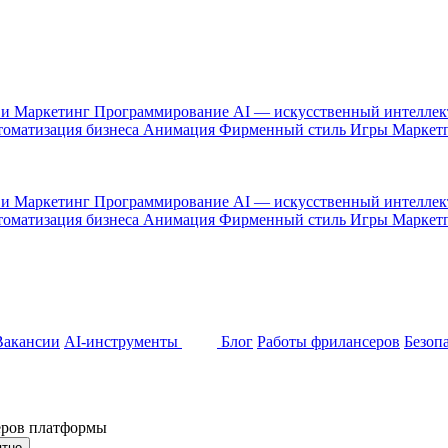
 и Маркетинг
Программирование
AI — искусственный интелле
оматизация бизнеса
Анимация
Фирменный стиль
Игры
Маркет
 и Маркетинг
Программирование
AI — искусственный интелле
оматизация бизнеса
Анимация
Фирменный стиль
Игры
Маркет
Вакансии
AI-инструменты
Блог
Работы фрилансеров
Безоп
неров платформы
ятно