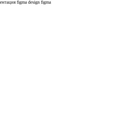
зентация
figma design
figma