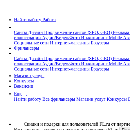
Найти работу
Работа
Сайты
Дизайн
Продвижение сайтов (SEO, GEO)
Реклама
иллюстрации
Аудио/Видео/Фото
Инжиниринг
Mobile
Авт
Социальные сети
Интернет-магазины
Браузеры
Фрилансеры
Сайты
Дизайн
Продвижение сайтов (SEO, GEO)
Реклама
иллюстрации
Аудио/Видео/Фото
Инжиниринг
Mobile
Авт
Социальные сети
Интернет-магазины
Браузеры
Магазин услуг
Конкурсы
Вакансии
Еще
Найти работу
Все фрилансеры
Магазин услуг
Конкурсы
Скидки и подарки для пользователей FL.ru от парт
Вам доступны скидки и подарки от партнеров FL.ru
Пон