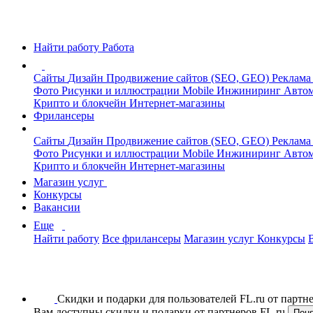
Найти работу
Работа
Сайты
Дизайн
Продвижение сайтов (SEO, GEO)
Реклама
Фото
Рисунки и иллюстрации
Mobile
Инжиниринг
Автом
Крипто и блокчейн
Интернет-магазины
Фрилансеры
Сайты
Дизайн
Продвижение сайтов (SEO, GEO)
Реклама
Фото
Рисунки и иллюстрации
Mobile
Инжиниринг
Автом
Крипто и блокчейн
Интернет-магазины
Магазин услуг
Конкурсы
Вакансии
Еще
Найти работу
Все фрилансеры
Магазин услуг
Конкурсы
Скидки и подарки для пользователей FL.ru от парт
Вам доступны скидки и подарки от партнеров FL.ru
Пон