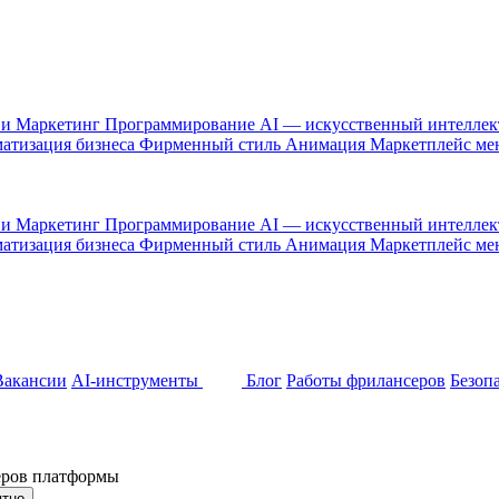
 и Маркетинг
Программирование
AI — искусственный интелле
атизация бизнеса
Фирменный стиль
Анимация
Маркетплейс м
 и Маркетинг
Программирование
AI — искусственный интелле
атизация бизнеса
Фирменный стиль
Анимация
Маркетплейс м
Вакансии
AI-инструменты
Блог
Работы фрилансеров
Безоп
неров платформы
ятно