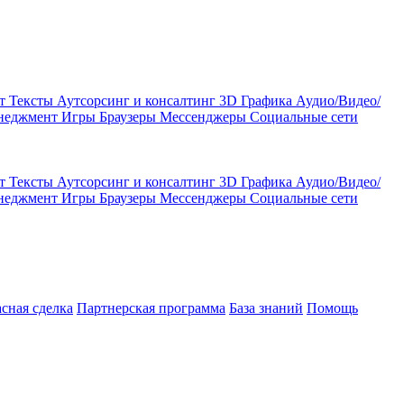
кт
Тексты
Аутсорсинг и консалтинг
3D Графика
Аудио/Видео/
енеджмент
Игры
Браузеры
Мессенджеры
Социальные сети
кт
Тексты
Аутсорсинг и консалтинг
3D Графика
Аудио/Видео/
енеджмент
Игры
Браузеры
Мессенджеры
Социальные сети
асная сделка
Партнерская программа
База знаний
Помощь