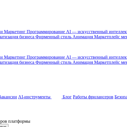
 и Маркетинг
Программирование
AI — искусственный интелле
атизация бизнеса
Фирменный стиль
Анимация
Маркетплейс м
 и Маркетинг
Программирование
AI — искусственный интелле
атизация бизнеса
Фирменный стиль
Анимация
Маркетплейс м
Вакансии
AI-инструменты
Блог
Работы фрилансеров
Безоп
неров платформы
ятно