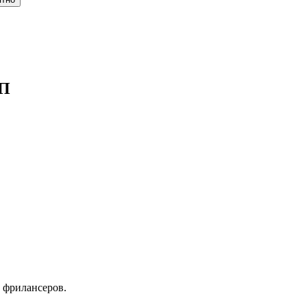
НП
 фрилансеров.