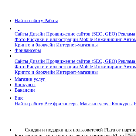
Найти работу
Работа
Сайты
Дизайн
Продвижение сайтов (SEO, GEO)
Реклама
Фото
Рисунки и иллюстрации
Mobile
Инжиниринг
Автом
Крипто и блокчейн
Интернет-магазины
Фрилансеры
Сайты
Дизайн
Продвижение сайтов (SEO, GEO)
Реклама
Фото
Рисунки и иллюстрации
Mobile
Инжиниринг
Автом
Крипто и блокчейн
Интернет-магазины
Магазин услуг
Конкурсы
Вакансии
Еще
Найти работу
Все фрилансеры
Магазин услуг
Конкурсы
Скидки и подарки для пользователей FL.ru от парт
Вам доступны скидки и подарки от партнеров FL.ru
Пон