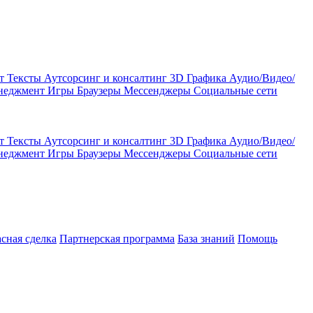
кт
Тексты
Аутсорсинг и консалтинг
3D Графика
Аудио/Видео/
енеджмент
Игры
Браузеры
Мессенджеры
Социальные сети
кт
Тексты
Аутсорсинг и консалтинг
3D Графика
Аудио/Видео/
енеджмент
Игры
Браузеры
Мессенджеры
Социальные сети
асная сделка
Партнерская программа
База знаний
Помощь