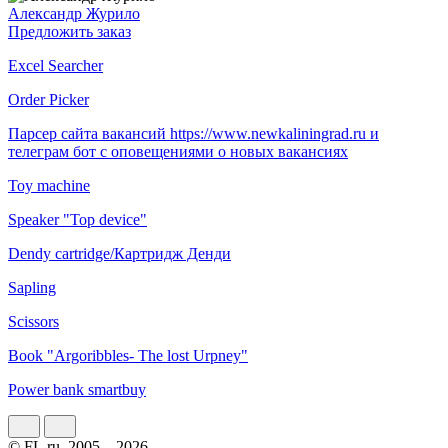
Александр Журило
Предложить заказ
Excel Searcher
Order Picker
Парсер сайта вакансий https://www.newkaliningrad.ru и
телеграм бот с оповещениями о новых вакансиях
Toy machine
Speaker "Top device"
Dendy cartridge/Картридж Денди
Sapling
Scissors
Book "Argoribbles- The lost Urpney"
Power bank smartbuy
© FL.ru, 2005 – 2026