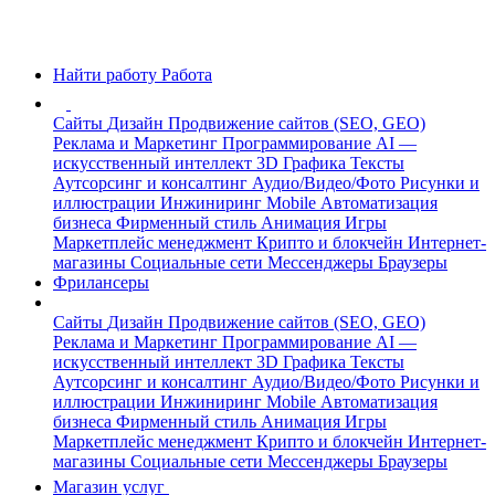
Найти работу
Работа
Сайты
Дизайн
Продвижение сайтов (SEO, GEO)
Реклама и Маркетинг
Программирование
AI —
искусственный интеллект
3D Графика
Тексты
Аутсорсинг и консалтинг
Аудио/Видео/Фото
Рисунки и
иллюстрации
Инжиниринг
Mobile
Автоматизация
бизнеса
Фирменный стиль
Анимация
Игры
Маркетплейс менеджмент
Крипто и блокчейн
Интернет-
магазины
Социальные сети
Мессенджеры
Браузеры
Фрилансеры
Сайты
Дизайн
Продвижение сайтов (SEO, GEO)
Реклама и Маркетинг
Программирование
AI —
искусственный интеллект
3D Графика
Тексты
Аутсорсинг и консалтинг
Аудио/Видео/Фото
Рисунки и
иллюстрации
Инжиниринг
Mobile
Автоматизация
бизнеса
Фирменный стиль
Анимация
Игры
Маркетплейс менеджмент
Крипто и блокчейн
Интернет-
магазины
Социальные сети
Мессенджеры
Браузеры
Магазин услуг