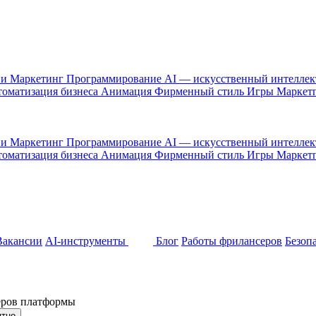
 и Маркетинг
Программирование
AI — искусственный интелле
оматизация бизнеса
Анимация
Фирменный стиль
Игры
Маркет
 и Маркетинг
Программирование
AI — искусственный интелле
оматизация бизнеса
Анимация
Фирменный стиль
Игры
Маркет
Вакансии
AI-инструменты
Блог
Работы фрилансеров
Безоп
неров платформы
ятно