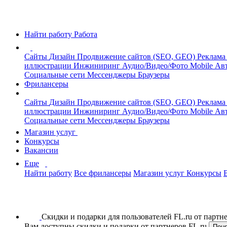
Найти работу
Работа
Сайты
Дизайн
Продвижение сайтов (SEO, GEO)
Реклама
иллюстрации
Инжиниринг
Аудио/Видео/Фото
Mobile
Авт
Социальные сети
Мессенджеры
Браузеры
Фрилансеры
Сайты
Дизайн
Продвижение сайтов (SEO, GEO)
Реклама
иллюстрации
Инжиниринг
Аудио/Видео/Фото
Mobile
Авт
Социальные сети
Мессенджеры
Браузеры
Магазин услуг
Конкурсы
Вакансии
Еще
Найти работу
Все фрилансеры
Магазин услуг
Конкурсы
Скидки и подарки для пользователей FL.ru от парт
Вам доступны скидки и подарки от партнеров FL.ru
Пон