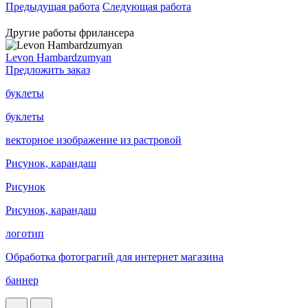
Предыдущая работа
Следующая работа
Другие работы фрилансера
Levon Hambardzumyan
Предложить заказ
буклеты
буклеты
векторное изображение из растровой
Рисунок, карандаш
Рисунок
Рисунок, карандаш
логотип
Обработка фотограгий для интернет магазина
баннер