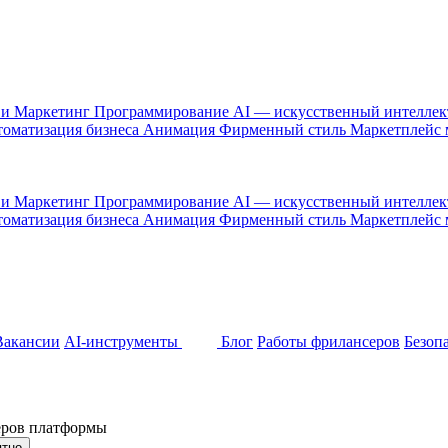
 и Маркетинг
Программирование
AI — искусственный интелле
оматизация бизнеса
Анимация
Фирменный стиль
Маркетплейс
 и Маркетинг
Программирование
AI — искусственный интелле
оматизация бизнеса
Анимация
Фирменный стиль
Маркетплейс
Вакансии
AI-инструменты
Блог
Работы фрилансеров
Безоп
неров платформы
ятно