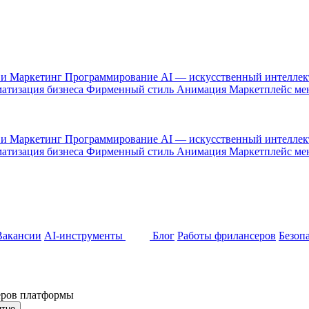
 и Маркетинг
Программирование
AI — искусственный интелле
атизация бизнеса
Фирменный стиль
Анимация
Маркетплейс м
 и Маркетинг
Программирование
AI — искусственный интелле
атизация бизнеса
Фирменный стиль
Анимация
Маркетплейс м
Вакансии
AI-инструменты
Блог
Работы фрилансеров
Безоп
неров платформы
ятно