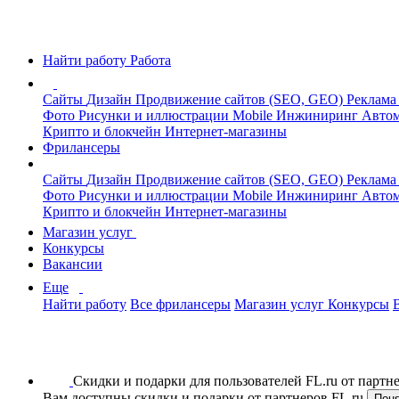
Найти работу
Работа
Сайты
Дизайн
Продвижение сайтов (SEO, GEO)
Реклама
Фото
Рисунки и иллюстрации
Mobile
Инжиниринг
Автом
Крипто и блокчейн
Интернет-магазины
Фрилансеры
Сайты
Дизайн
Продвижение сайтов (SEO, GEO)
Реклама
Фото
Рисунки и иллюстрации
Mobile
Инжиниринг
Автом
Крипто и блокчейн
Интернет-магазины
Магазин услуг
Конкурсы
Вакансии
Еще
Найти работу
Все фрилансеры
Магазин услуг
Конкурсы
Скидки и подарки для пользователей FL.ru от парт
Вам доступны скидки и подарки от партнеров FL.ru
Пон