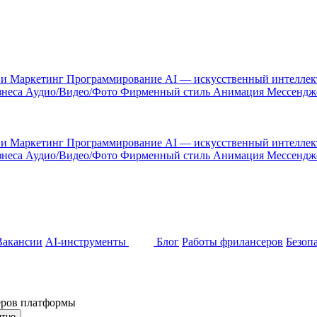
 и Маркетинг
Программирование
AI — искусственный интелле
знеса
Аудио/Видео/Фото
Фирменный стиль
Анимация
Мессенд
 и Маркетинг
Программирование
AI — искусственный интелле
знеса
Аудио/Видео/Фото
Фирменный стиль
Анимация
Мессенд
Вакансии
AI-инструменты
Блог
Работы фрилансеров
Безоп
неров платформы
ятно