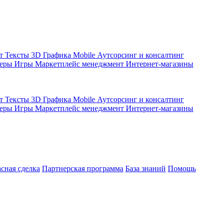
кт
Тексты
3D Графика
Mobile
Аутсорсинг и консалтинг
жеры
Игры
Маркетплейс менеджмент
Интернет-магазины
кт
Тексты
3D Графика
Mobile
Аутсорсинг и консалтинг
жеры
Игры
Маркетплейс менеджмент
Интернет-магазины
асная сделка
Партнерская программа
База знаний
Помощь