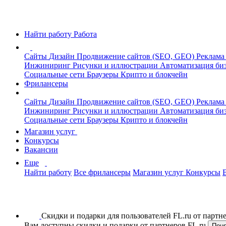
Найти работу
Работа
Сайты
Дизайн
Продвижение сайтов (SEO, GEO)
Реклама
Инжиниринг
Рисунки и иллюстрации
Автоматизация би
Социальные сети
Браузеры
Крипто и блокчейн
Фрилансеры
Сайты
Дизайн
Продвижение сайтов (SEO, GEO)
Реклама
Инжиниринг
Рисунки и иллюстрации
Автоматизация би
Социальные сети
Браузеры
Крипто и блокчейн
Магазин услуг
Конкурсы
Вакансии
Еще
Найти работу
Все фрилансеры
Магазин услуг
Конкурсы
Скидки и подарки для пользователей FL.ru от парт
Вам доступны скидки и подарки от партнеров FL.ru
Пон