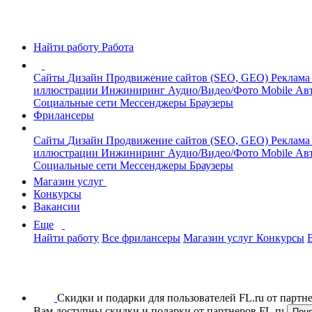
Найти работу
Работа
Сайты
Дизайн
Продвижение сайтов (SEO, GEO)
Реклама
иллюстрации
Инжиниринг
Аудио/Видео/Фото
Mobile
Авт
Социальные сети
Мессенджеры
Браузеры
Фрилансеры
Сайты
Дизайн
Продвижение сайтов (SEO, GEO)
Реклама
иллюстрации
Инжиниринг
Аудио/Видео/Фото
Mobile
Авт
Социальные сети
Мессенджеры
Браузеры
Магазин услуг
Конкурсы
Вакансии
Еще
Найти работу
Все фрилансеры
Магазин услуг
Конкурсы
Скидки и подарки для пользователей FL.ru от парт
Вам доступны скидки и подарки от партнеров FL.ru
Пон