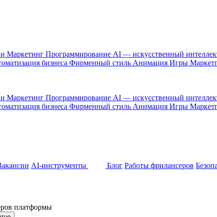
 и Маркетинг
Программирование
AI — искусственный интелле
оматизация бизнеса
Фирменный стиль
Анимация
Игры
Маркет
 и Маркетинг
Программирование
AI — искусственный интелле
оматизация бизнеса
Фирменный стиль
Анимация
Игры
Маркет
Вакансии
AI-инструменты
Блог
Работы фрилансеров
Безоп
неров платформы
ятно