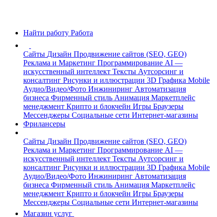
Найти работу
Работа
Сайты
Дизайн
Продвижение сайтов (SEO, GEO)
Реклама и Маркетинг
Программирование
AI —
искусственный интеллект
Тексты
Аутсорсинг и
консалтинг
Рисунки и иллюстрации
3D Графика
Mobile
Аудио/Видео/Фото
Инжиниринг
Автоматизация
бизнеса
Фирменный стиль
Анимация
Маркетплейс
менеджмент
Крипто и блокчейн
Игры
Браузеры
Мессенджеры
Социальные сети
Интернет-магазины
Фрилансеры
Сайты
Дизайн
Продвижение сайтов (SEO, GEO)
Реклама и Маркетинг
Программирование
AI —
искусственный интеллект
Тексты
Аутсорсинг и
консалтинг
Рисунки и иллюстрации
3D Графика
Mobile
Аудио/Видео/Фото
Инжиниринг
Автоматизация
бизнеса
Фирменный стиль
Анимация
Маркетплейс
менеджмент
Крипто и блокчейн
Игры
Браузеры
Мессенджеры
Социальные сети
Интернет-магазины
Магазин услуг