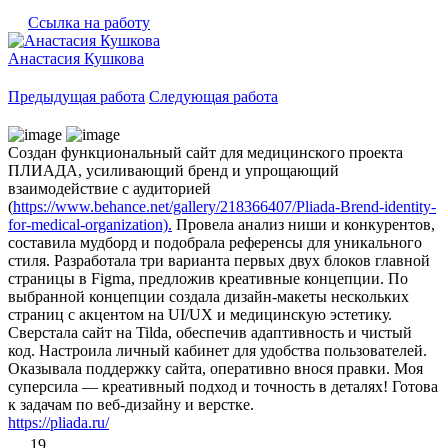
Ссылка на работу
Анастасия Кушкова
Предыдущая работа
Следующая работа
Создан функциональный сайт для медицинского проекта
ПЛИАДА, усиливающий бренд и упрощающий
взаимодействие с аудиторией
(
https://www.behance.net/gallery/218366407/Pliada-Brend-identity-
for-medical-organization).
Провела анализ ниши и конкурентов,
составила мудборд и подобрала референсы для уникального
стиля. Разработала три варианта первых двух блоков главной
страницы в Figma, предложив креативные концепции. По
выбранной концепции создала дизайн-макеты нескольких
страниц с акцентом на UI/UX и медицинскую эстетику.
Сверстала сайт на Tilda, обеспечив адаптивность и чистый
код. Настроила личный кабинет для удобства пользователей.
Оказывала поддержку сайта, оперативно внося правки. Моя
суперсила — креативный подход и точность в деталях! Готова
к задачам по веб-дизайну и верстке.
https://pliada.ru/
19