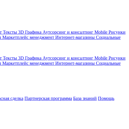
кт
Тексты
3D Графика
Аутсорсинг и консалтинг
Mobile
Рисунки
ы
Маркетплейс менеджмент
Интернет-магазины
Социальные
кт
Тексты
3D Графика
Аутсорсинг и консалтинг
Mobile
Рисунки
ы
Маркетплейс менеджмент
Интернет-магазины
Социальные
асная сделка
Партнерская программа
База знаний
Помощь