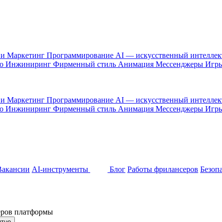
 и Маркетинг
Программирование
AI — искусственный интелле
то
Инжиниринг
Фирменный стиль
Анимация
Мессенджеры
Игр
 и Маркетинг
Программирование
AI — искусственный интелле
то
Инжиниринг
Фирменный стиль
Анимация
Мессенджеры
Игр
Вакансии
AI-инструменты
Блог
Работы фрилансеров
Безоп
неров платформы
ятно