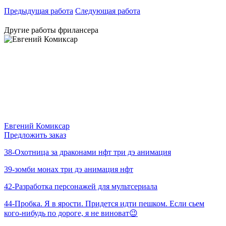
Предыдущая работа
Следующая работа
Другие работы фрилансера
Евгений Комиксар
Предложить заказ
38-Охотница за драконами нфт три дэ анимация
39-зомби монах три дэ анимация нфт
42-Разработка персонажей для мультсериала
44-Пробка. Я в ярости. Придется идти пешком. Если сьем
кого-нибудь по дороге, я не виноват😉