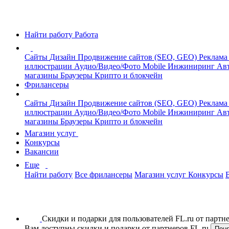
Найти работу
Работа
Сайты
Дизайн
Продвижение сайтов (SEO, GEO)
Реклама
иллюстрации
Аудио/Видео/Фото
Mobile
Инжиниринг
Авт
магазины
Браузеры
Крипто и блокчейн
Фрилансеры
Сайты
Дизайн
Продвижение сайтов (SEO, GEO)
Реклама
иллюстрации
Аудио/Видео/Фото
Mobile
Инжиниринг
Авт
магазины
Браузеры
Крипто и блокчейн
Магазин услуг
Конкурсы
Вакансии
Еще
Найти работу
Все фрилансеры
Магазин услуг
Конкурсы
Скидки и подарки для пользователей FL.ru от парт
Вам доступны скидки и подарки от партнеров FL.ru
Пон