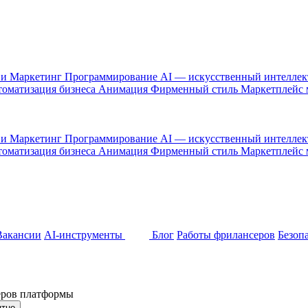
 и Маркетинг
Программирование
AI — искусственный интелле
оматизация бизнеса
Анимация
Фирменный стиль
Маркетплейс
 и Маркетинг
Программирование
AI — искусственный интелле
оматизация бизнеса
Анимация
Фирменный стиль
Маркетплейс
Вакансии
AI-инструменты
Блог
Работы фрилансеров
Безоп
неров платформы
ятно