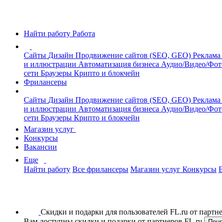
Найти работу
Работа
Сайты
Дизайн
Продвижение сайтов (SEO, GEO)
Реклама
и иллюстрации
Автоматизация бизнеса
Аудио/Видео/Фо
сети
Браузеры
Крипто и блокчейн
Фрилансеры
Сайты
Дизайн
Продвижение сайтов (SEO, GEO)
Реклама
и иллюстрации
Автоматизация бизнеса
Аудио/Видео/Фо
сети
Браузеры
Крипто и блокчейн
Магазин услуг
Конкурсы
Вакансии
Еще
Найти работу
Все фрилансеры
Магазин услуг
Конкурсы
Скидки и подарки для пользователей FL.ru от парт
Вам доступны скидки и подарки от партнеров FL.ru
Пон