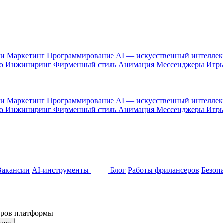
 и Маркетинг
Программирование
AI — искусственный интелле
то
Инжиниринг
Фирменный стиль
Анимация
Мессенджеры
Игр
 и Маркетинг
Программирование
AI — искусственный интелле
то
Инжиниринг
Фирменный стиль
Анимация
Мессенджеры
Игр
Вакансии
AI-инструменты
Блог
Работы фрилансеров
Безоп
неров платформы
ятно