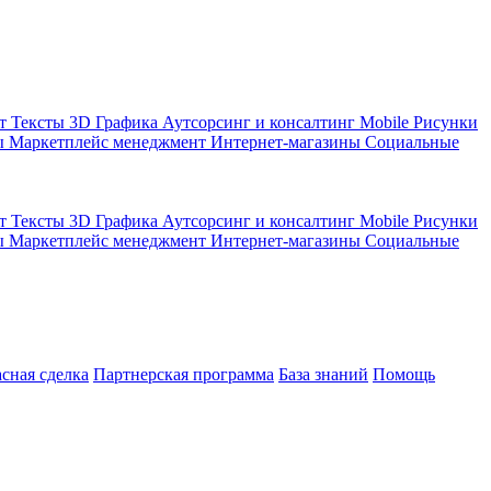
кт
Тексты
3D Графика
Аутсорсинг и консалтинг
Mobile
Рисунки
ы
Маркетплейс менеджмент
Интернет-магазины
Социальные
кт
Тексты
3D Графика
Аутсорсинг и консалтинг
Mobile
Рисунки
ы
Маркетплейс менеджмент
Интернет-магазины
Социальные
асная сделка
Партнерская программа
База знаний
Помощь