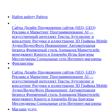
Найти работу
Работа
Сайты
Дизайн
Продвижение сайтов (SEO, GEO)
Реклама и Маркетинг
Программирование
AI —
искусственный интеллект
Тексты
Аутсорсинг и
консалтинг
Рисунки и иллюстрации
3D Графика
Mobile
Аудио/Видео/Фото
Инжиниринг
Автоматизация
бизнеса
Фирменный стиль
Анимация
Маркетплейс
менеджмент
Крипто и блокчейн
Игры
Браузеры
Мессенджеры
Социальные сети
Интернет-магазины
Фрилансеры
Сайты
Дизайн
Продвижение сайтов (SEO, GEO)
Реклама и Маркетинг
Программирование
AI —
искусственный интеллект
Тексты
Аутсорсинг и
консалтинг
Рисунки и иллюстрации
3D Графика
Mobile
Аудио/Видео/Фото
Инжиниринг
Автоматизация
бизнеса
Фирменный стиль
Анимация
Маркетплейс
менеджмент
Крипто и блокчейн
Игры
Браузеры
Мессенджеры
Социальные сети
Интернет-магазины
Магазин услуг