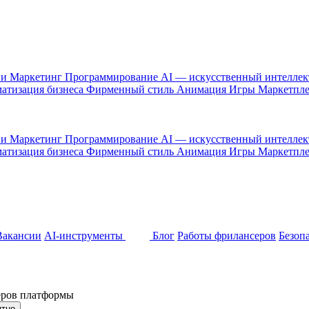
 и Маркетинг
Программирование
AI — искусственный интелле
атизация бизнеса
Фирменный стиль
Анимация
Игры
Маркетпл
 и Маркетинг
Программирование
AI — искусственный интелле
атизация бизнеса
Фирменный стиль
Анимация
Игры
Маркетпл
Вакансии
AI-инструменты
Блог
Работы фрилансеров
Безоп
неров платформы
ятно