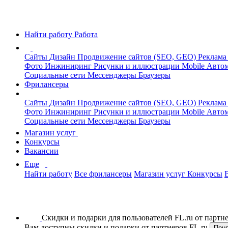
Найти работу
Работа
Сайты
Дизайн
Продвижение сайтов (SEO, GEO)
Реклама
Фото
Инжиниринг
Рисунки и иллюстрации
Mobile
Автом
Социальные сети
Мессенджеры
Браузеры
Фрилансеры
Сайты
Дизайн
Продвижение сайтов (SEO, GEO)
Реклама
Фото
Инжиниринг
Рисунки и иллюстрации
Mobile
Автом
Социальные сети
Мессенджеры
Браузеры
Магазин услуг
Конкурсы
Вакансии
Еще
Найти работу
Все фрилансеры
Магазин услуг
Конкурсы
Скидки и подарки для пользователей FL.ru от парт
Вам доступны скидки и подарки от партнеров FL.ru
Пон