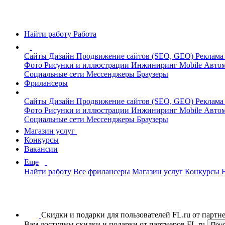
Найти работу
Работа
Сайты
Дизайн
Продвижение сайтов (SEO, GEO)
Реклама
Фото
Рисунки и иллюстрации
Инжиниринг
Mobile
Автом
Социальные сети
Мессенджеры
Браузеры
Фрилансеры
Сайты
Дизайн
Продвижение сайтов (SEO, GEO)
Реклама
Фото
Рисунки и иллюстрации
Инжиниринг
Mobile
Автом
Социальные сети
Мессенджеры
Браузеры
Магазин услуг
Конкурсы
Вакансии
Еще
Найти работу
Все фрилансеры
Магазин услуг
Конкурсы
Скидки и подарки для пользователей FL.ru от парт
Вам доступны скидки и подарки от партнеров FL.ru
Пон