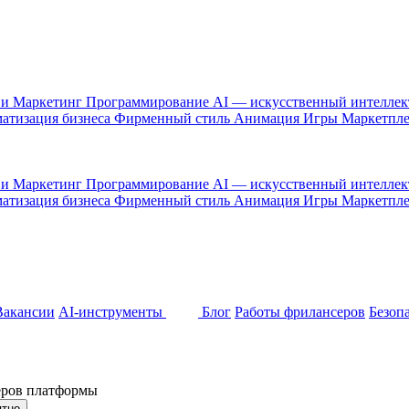
 и Маркетинг
Программирование
AI — искусственный интелле
атизация бизнеса
Фирменный стиль
Анимация
Игры
Маркетпл
 и Маркетинг
Программирование
AI — искусственный интелле
атизация бизнеса
Фирменный стиль
Анимация
Игры
Маркетпл
Вакансии
AI-инструменты
Блог
Работы фрилансеров
Безоп
неров платформы
ятно