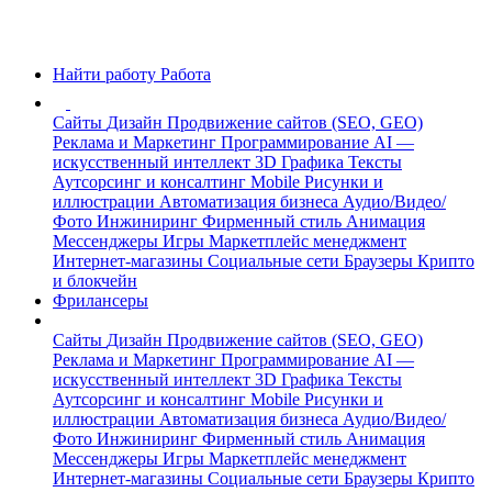
Найти работу
Работа
Сайты
Дизайн
Продвижение сайтов (SEO, GEO)
Реклама и Маркетинг
Программирование
AI —
искусственный интеллект
3D Графика
Тексты
Аутсорсинг и консалтинг
Mobile
Рисунки и
иллюстрации
Автоматизация бизнеса
Аудио/Видео/
Фото
Инжиниринг
Фирменный стиль
Анимация
Мессенджеры
Игры
Маркетплейс менеджмент
Интернет-магазины
Социальные сети
Браузеры
Крипто
и блокчейн
Фрилансеры
Сайты
Дизайн
Продвижение сайтов (SEO, GEO)
Реклама и Маркетинг
Программирование
AI —
искусственный интеллект
3D Графика
Тексты
Аутсорсинг и консалтинг
Mobile
Рисунки и
иллюстрации
Автоматизация бизнеса
Аудио/Видео/
Фото
Инжиниринг
Фирменный стиль
Анимация
Мессенджеры
Игры
Маркетплейс менеджмент
Интернет-магазины
Социальные сети
Браузеры
Крипто