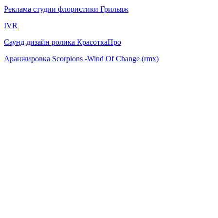
Реклама студии флористики Грильяж
IVR
Саунд дизайн ролика КрасоткаПро
Аранжировка Scorpions -Wind Of Change (rmx)