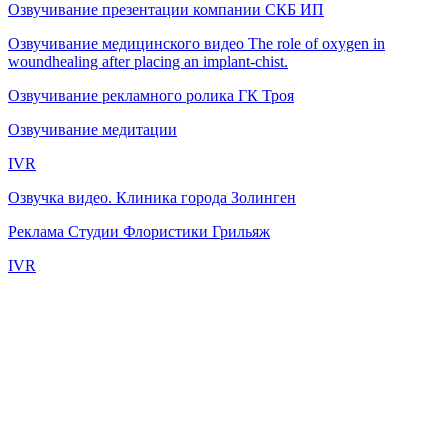
Озвучивание презентации компании СКБ ИП
Озвучивание медицинского видео The role of oxygen in
woundhealing after placing an implant-chist.
Озвучивание рекламного ролика ГК Троя
Озвучивание медитации
IVR
Озвучка видео. Клиника города Золинген
Реклама Студии Флористики Грильяж
IVR