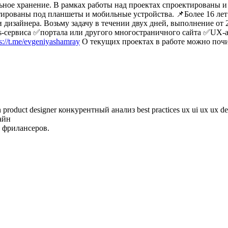
ное хранение. В рамках работы над проектах спроектированы и 
ированы под планшеты и мобильные устройства. 📌Более 16 лет в
 дизайнера. Возьму задачу в течении двух дней, выполнение от
as-сервиса ✅портала или другого многостраничного сайта ✅UX-
ps://t.me/evgeniyashamray
О текущих проектах в работе можно почи
n
product designer
конкурентный анализ
best practices
ux ui
ux
ux de
айн
 фрилансеров.