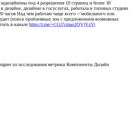
задизайнены под 4 разрешения 10 страниц и более 30
 дизайне, дизайню в госуслугах, работала в топовых студиях
 20 часов Над чем работаю чаще всего ✅мобильного или
аудит (поиск проблемных зон с предложением возможных
тать в канале
https://t.me/+CGl7cmao2QVjYzVi
signer
ux исследования
метрики
Компоненты
Дизайн