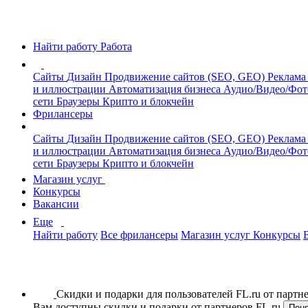
Найти работу
Работа
Сайты
Дизайн
Продвижение сайтов (SEO, GEO)
Реклама
и иллюстрации
Автоматизация бизнеса
Аудио/Видео/Фо
сети
Браузеры
Крипто и блокчейн
Фрилансеры
Сайты
Дизайн
Продвижение сайтов (SEO, GEO)
Реклама
и иллюстрации
Автоматизация бизнеса
Аудио/Видео/Фо
сети
Браузеры
Крипто и блокчейн
Магазин услуг
Конкурсы
Вакансии
Еще
Найти работу
Все фрилансеры
Магазин услуг
Конкурсы
Скидки и подарки для пользователей FL.ru от парт
Вам доступны скидки и подарки от партнеров FL.ru
Пон