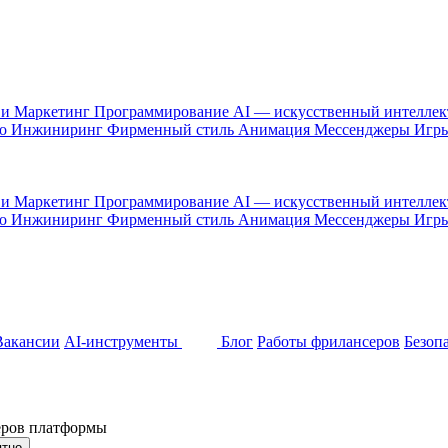
 и Маркетинг
Программирование
AI — искусственный интелле
то
Инжиниринг
Фирменный стиль
Анимация
Мессенджеры
Игр
 и Маркетинг
Программирование
AI — искусственный интелле
то
Инжиниринг
Фирменный стиль
Анимация
Мессенджеры
Игр
Вакансии
AI-инструменты
Блог
Работы фрилансеров
Безоп
неров платформы
ятно