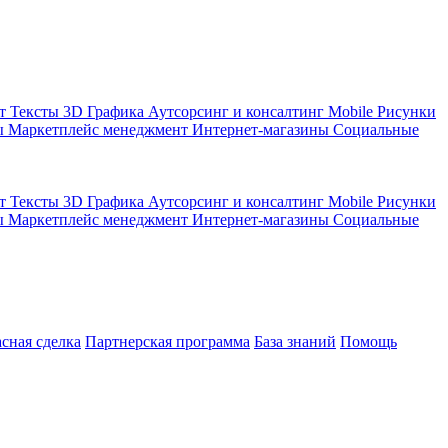
кт
Тексты
3D Графика
Аутсорсинг и консалтинг
Mobile
Рисунки
ы
Маркетплейс менеджмент
Интернет-магазины
Социальные
кт
Тексты
3D Графика
Аутсорсинг и консалтинг
Mobile
Рисунки
ы
Маркетплейс менеджмент
Интернет-магазины
Социальные
асная сделка
Партнерская программа
База знаний
Помощь