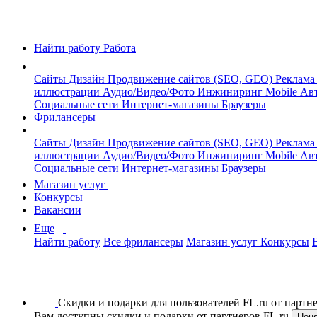
Найти работу
Работа
Сайты
Дизайн
Продвижение сайтов (SEO, GEO)
Реклама
иллюстрации
Аудио/Видео/Фото
Инжиниринг
Mobile
Авт
Социальные сети
Интернет-магазины
Браузеры
Фрилансеры
Сайты
Дизайн
Продвижение сайтов (SEO, GEO)
Реклама
иллюстрации
Аудио/Видео/Фото
Инжиниринг
Mobile
Авт
Социальные сети
Интернет-магазины
Браузеры
Магазин услуг
Конкурсы
Вакансии
Еще
Найти работу
Все фрилансеры
Магазин услуг
Конкурсы
Скидки и подарки для пользователей FL.ru от парт
Вам доступны скидки и подарки от партнеров FL.ru
Пон