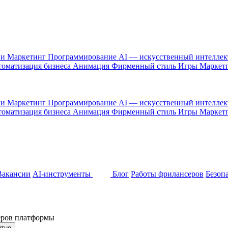
 и Маркетинг
Программирование
AI — искусственный интелле
оматизация бизнеса
Анимация
Фирменный стиль
Игры
Маркет
 и Маркетинг
Программирование
AI — искусственный интелле
оматизация бизнеса
Анимация
Фирменный стиль
Игры
Маркет
Вакансии
AI-инструменты
Блог
Работы фрилансеров
Безоп
неров платформы
ятно