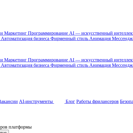
 и Маркетинг
Программирование
AI — искусственный интелле
и
Автоматизация бизнеса
Фирменный стиль
Анимация
Мессенд
 и Маркетинг
Программирование
AI — искусственный интелле
и
Автоматизация бизнеса
Фирменный стиль
Анимация
Мессенд
Вакансии
AI-инструменты
Блог
Работы фрилансеров
Безоп
неров платформы
ятно