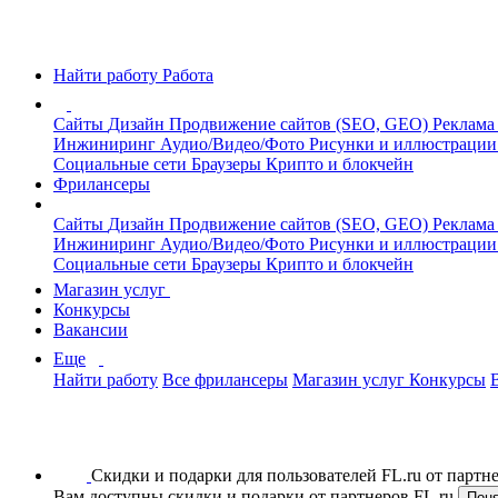
Найти работу
Работа
Сайты
Дизайн
Продвижение сайтов (SEO, GEO)
Реклама
Инжиниринг
Аудио/Видео/Фото
Рисунки и иллюстраци
Социальные сети
Браузеры
Крипто и блокчейн
Фрилансеры
Сайты
Дизайн
Продвижение сайтов (SEO, GEO)
Реклама
Инжиниринг
Аудио/Видео/Фото
Рисунки и иллюстраци
Социальные сети
Браузеры
Крипто и блокчейн
Магазин услуг
Конкурсы
Вакансии
Еще
Найти работу
Все фрилансеры
Магазин услуг
Конкурсы
Скидки и подарки для пользователей FL.ru от парт
Вам доступны скидки и подарки от партнеров FL.ru
Пон