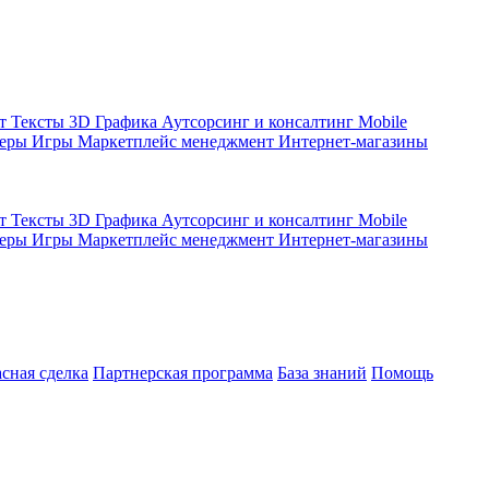
кт
Тексты
3D Графика
Аутсорсинг и консалтинг
Mobile
жеры
Игры
Маркетплейс менеджмент
Интернет-магазины
кт
Тексты
3D Графика
Аутсорсинг и консалтинг
Mobile
жеры
Игры
Маркетплейс менеджмент
Интернет-магазины
асная сделка
Партнерская программа
База знаний
Помощь