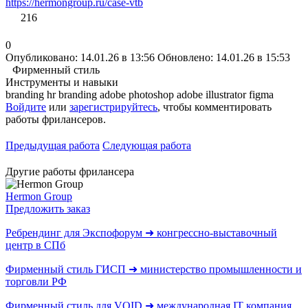
https://hermongroup.ru/case-vtb
216
0
Опубликовано: 14.01.26 в 13:56
Обновлено: 14.01.26 в 15:53
Фирменный стиль
Инструменты и навыки
branding
hr branding
adobe photoshop adobe illustrator
figma
Войдите
или
зарегистрируйтесь
, чтобы комментировать
работы фрилансеров.
Предыдущая работа
Следующая работа
Другие работы фрилансера
Hermon Group
Предложить заказ
Ребрендинг для Экспофорум ➜ конгрессно-выставочный
центр в СПб
Фирменный стиль ГИСП ➜ министерство промышленности и
торговли РФ
Фирменный стиль для VOID ➜ международная IT компания