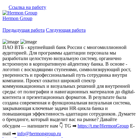
Ссылка на работу
Hermon Group
Предыдущая работа
Следующая работа
ПАО ВТБ - крупнейший банк России с многомиллионной
аудиторией. Для программы адаптации персонала мы
разработали целостную визуальную систему, органично
встроенную в корпоративную айдентику банка. В основе -
логотип с восходящими ступенями, символизирующий рост,
уверенность и профессиональный путь сотрудника внутри
компании. Проект охватил широкий спектр
коммуникационных и визуальных решений для внутренней
среды: от полиграфии и навигационных материалов до digital-
контента и презентационных форматов. В результате была
создана современная и функциональная визуальная система,
закрывающая ключевые задачи HR-цикла банка и
повышающая эффективность адаптации сотрудников. Думаете
о брендинге, который выделит вас на рынке? Давайте
обсудим — напишите нам 👇 TG ➡︎
https://t.me/HermonGroup
E-
mail ➡︎
info@hermongroup.ru