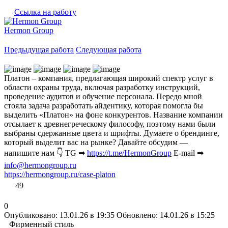
Ссылка на работу
Hermon Group
Предыдущая работа
Следующая работа
Платон – компания, предлагающая широкий спектр услуг в
области охраны труда, включая разработку инструкций,
проведение аудитов и обучение персонала. Передо мной
стояла задача разработать айдентику, которая помогла бы
выделить «Платон» на фоне конкурентов. Название компании
отсылает к древнегреческому философу, поэтому нами были
выбраны сдержанные цвета и шрифты. Думаете о брендинге,
который выделит вас на рынке? Давайте обсудим —
напишите нам 👇 TG ➡︎
https://t.me/HermonGroup
E-mail ➡︎
info@hermongroup.ru
https://hermongroup.ru/case-platon
49
0
Опубликовано: 13.01.26 в 19:35
Обновлено: 14.01.26 в 15:25
Фирменный стиль