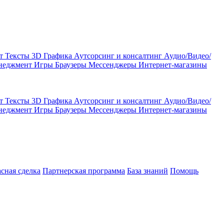
кт
Тексты
3D Графика
Аутсорсинг и консалтинг
Аудио/Видео/
енеджмент
Игры
Браузеры
Мессенджеры
Интернет-магазины
кт
Тексты
3D Графика
Аутсорсинг и консалтинг
Аудио/Видео/
енеджмент
Игры
Браузеры
Мессенджеры
Интернет-магазины
асная сделка
Партнерская программа
База знаний
Помощь