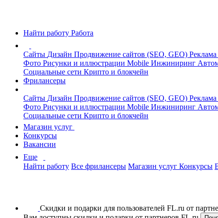
Найти работу
Работа
Сайты
Дизайн
Продвижение сайтов (SEO, GEO)
Реклама
Фото
Рисунки и иллюстрации
Mobile
Инжиниринг
Автом
Социальные сети
Крипто и блокчейн
Фрилансеры
Сайты
Дизайн
Продвижение сайтов (SEO, GEO)
Реклама
Фото
Рисунки и иллюстрации
Mobile
Инжиниринг
Автом
Социальные сети
Крипто и блокчейн
Магазин услуг
Конкурсы
Вакансии
Еще
Найти работу
Все фрилансеры
Магазин услуг
Конкурсы
Скидки и подарки для пользователей FL.ru от парт
Вам доступны скидки и подарки от партнеров FL.ru
Пон