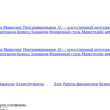
 и Маркетинг
Программирование
AI — искусственный интелле
атизация бизнеса
Анимация
Фирменный стиль
Маркетплейс м
 и Маркетинг
Программирование
AI — искусственный интелле
атизация бизнеса
Анимация
Фирменный стиль
Маркетплейс м
Вакансии
AI-инструменты
Блог
Работы фрилансеров
Безоп
неров платформы
ятно