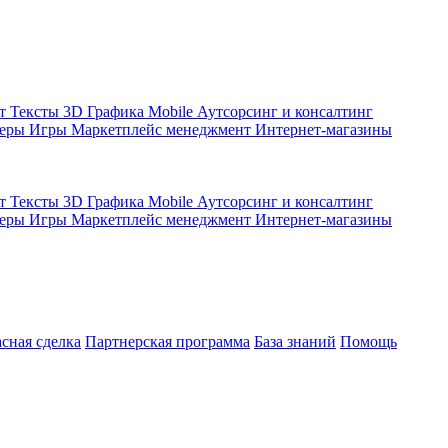
кт
Тексты
3D Графика
Mobile
Аутсорсинг и консалтинг
жеры
Игры
Маркетплейс менеджмент
Интернет-магазины
кт
Тексты
3D Графика
Mobile
Аутсорсинг и консалтинг
жеры
Игры
Маркетплейс менеджмент
Интернет-магазины
асная сделка
Партнерская программа
База знаний
Помощь