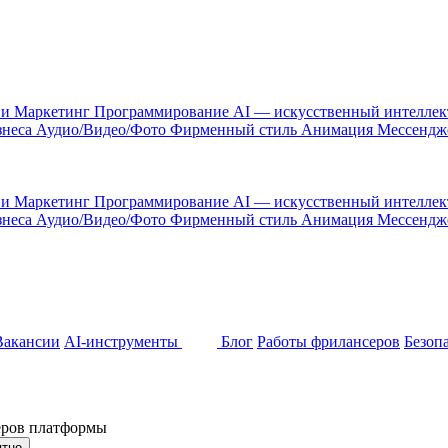
 и Маркетинг
Программирование
AI — искусственный интелле
знеса
Аудио/Видео/Фото
Фирменный стиль
Анимация
Мессенд
 и Маркетинг
Программирование
AI — искусственный интелле
знеса
Аудио/Видео/Фото
Фирменный стиль
Анимация
Мессенд
Вакансии
AI-инструменты
Блог
Работы фрилансеров
Безоп
неров платформы
ятно