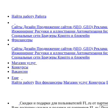
Найти работу
Работа
Сайты
Дизайн
Продвижение сайтов (SEO, GEO)
Реклама
Инжиниринг
Рисунки и иллюстрации
Автоматизация би
Социальные сети
Браузеры
Крипто и блокчейн
Фрилансеры
Сайты
Дизайн
Продвижение сайтов (SEO, GEO)
Реклама
Инжиниринг
Рисунки и иллюстрации
Автоматизация би
Социальные сети
Браузеры
Крипто и блокчейн
Магазин услуг
Конкурсы
Вакансии
Еще
Найти работу
Все фрилансеры
Магазин услуг
Конкурсы
Скидки и подарки для пользователей FL.ru от парт
Вам доступны скидки и подарки от партнеров FL.ru
Пон