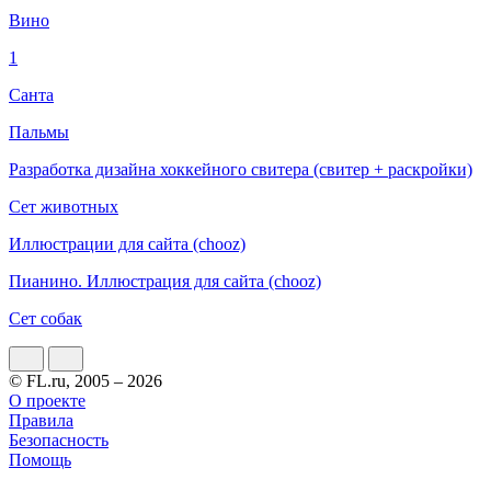
Вино
1
Санта
Пальмы
Разработка дизайна хоккейного свитера (свитер + раскройки)
Сет животных
Иллюстрации для сайта (chooz)
Пианино. Иллюстрация для сайта (chooz)
Сет собак
© FL.ru, 2005 – 2026
О проекте
Правила
Безопасность
Помощь