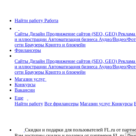
Найти работу
Работа
Сайты
Дизайн
Продвижение сайтов (SEO, GEO)
Реклама
и иллюстрации
Автоматизация бизнеса
Аудио/Видео/Фо
сети
Браузеры
Крипто и блокчейн
Фрилансеры
Сайты
Дизайн
Продвижение сайтов (SEO, GEO)
Реклама
и иллюстрации
Автоматизация бизнеса
Аудио/Видео/Фо
сети
Браузеры
Крипто и блокчейн
Магазин услуг
Конкурсы
Вакансии
Еще
Найти работу
Все фрилансеры
Магазин услуг
Конкурсы
Скидки и подарки для пользователей FL.ru от парт
Вам доступны скидки и подарки от партнеров FL.ru
Пон