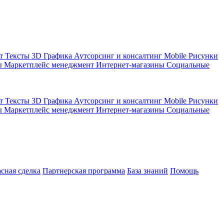
кт
Тексты
3D Графика
Аутсорсинг и консалтинг
Mobile
Рисунки
ы
Маркетплейс менеджмент
Интернет-магазины
Социальные
кт
Тексты
3D Графика
Аутсорсинг и консалтинг
Mobile
Рисунки
ы
Маркетплейс менеджмент
Интернет-магазины
Социальные
асная сделка
Партнерская программа
База знаний
Помощь