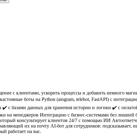
ение с клиентами, ускорить процессы и добавить немного магии
томные боты на Python (aiogram, telebot, FastAPI) с интеграцией: 
 ✔️ с базами данных для хранения истории и логики ✔️ с оплато
ки на менеджеров Интеграцию с бизнес-системами без лишней б
 который консультирует клиентов 24/7 с помощью ИИ Автоответч
ляющий их на почту AI-бот для сотрудников: подсказывает, ище
ый работает на вас.