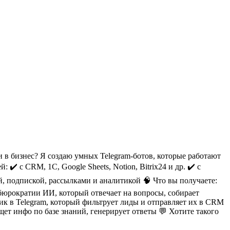
 в бизнес? Я создаю умных Telegram-ботов, которые работают
✔️ с CRM, 1С, Google Sheets, Notion, Bitrix24 и др. ✔️ с
й, подпиской, рассылками и аналитикой 🧠 Что вы получаете:
юрократии ИИ, который отвечает на вопросы, собирает
ик в Telegram, который фильтрует лиды и отправляет их в CRM
т инфо по базе знаний, генерирует ответы 💬 Хотите такого