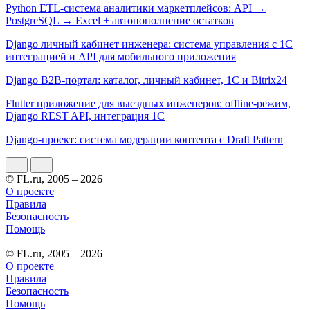
Python ETL-система аналитики маркетплейсов: API →
PostgreSQL → Excel + автопополнение остатков
Django личный кабинет инженера: система управления с 1С
интеграцией и API для мобильного приложения
Django B2B-портал: каталог, личный кабинет, 1С и Bitrix24
Flutter приложение для выездных инженеров: offline-режим,
Django REST API, интеграция 1С
Django-проект: система модерации контента с Draft Pattern
© FL.ru, 2005 – 2026
О проекте
Правила
Безопасность
Помощь
© FL.ru, 2005 – 2026
О проекте
Правила
Безопасность
Помощь