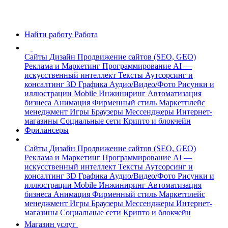
Найти работу
Работа
Сайты
Дизайн
Продвижение сайтов (SEO, GEO)
Реклама и Маркетинг
Программирование
AI —
искусственный интеллект
Тексты
Аутсорсинг и
консалтинг
3D Графика
Аудио/Видео/Фото
Рисунки и
иллюстрации
Mobile
Инжиниринг
Автоматизация
бизнеса
Анимация
Фирменный стиль
Маркетплейс
менеджмент
Игры
Браузеры
Мессенджеры
Интернет-
магазины
Социальные сети
Крипто и блокчейн
Фрилансеры
Сайты
Дизайн
Продвижение сайтов (SEO, GEO)
Реклама и Маркетинг
Программирование
AI —
искусственный интеллект
Тексты
Аутсорсинг и
консалтинг
3D Графика
Аудио/Видео/Фото
Рисунки и
иллюстрации
Mobile
Инжиниринг
Автоматизация
бизнеса
Анимация
Фирменный стиль
Маркетплейс
менеджмент
Игры
Браузеры
Мессенджеры
Интернет-
магазины
Социальные сети
Крипто и блокчейн
Магазин услуг