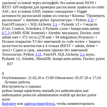
удаление условий через интерфейс без написания JSON •
REST API endpoint для проверки расписания: правила по order
ASC, все условия AND, первое совпадение • Toggle
активности расписаний прямо из списка • Кнопка "Проверить
расписание" с datetime-picker Архитектура: • Python
3.11
+
FastAPI (async) + SQLAlchemy
2.x
+ Pydantic v2 • 3 модели
(User, Context, Schedule), 6 Pydantic-схем • fastapi-amis-admin
0.7.3
(AMIS SDK frontend) • Alembic миграции, Docker, seed
admin user • 372 теста (278 unit + 94 integration) Результат: •
Полное покрытие ТЗ без замечаний по code review • Защита
целостности контекстов в 4 точках (REST + admin, delete +
save) • Сдано в срок, заказчик принял без замечаний
Технологии: Python
3.11,
FastAPI, SQLAlchemy
2.x
async,
Pydantic v2, Alembic, MariaDB, fastapi-amis-admin, Docker, pytest
837
0
Опубликовано: 21.02.26 в 15:00
Обновлено: 05.07.26 в 17:24
Лучшие работы
Инструменты и навыки
python
fastapi
sqlalchemy
mariadb
jwt
authentication and
authorization protocols
administration
restfull api
docker
pytest
async
Войдите
или
зарегистрируйтесь
, чтобы комментировать